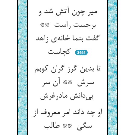
میر چون آتش شد و
برجست راست **
گفت بنما خانه‌ی زاهد
کجاست
3495
تا بدین گرز گران کوبم
سرش ** آن سر
بی‌دانش مادرغرش
او چه داند امر معروف از
سگی ** طالب