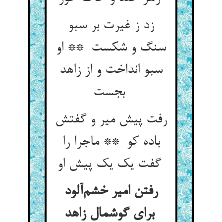
زد ز غیرت بر سبو
سنگ و شکست ** او
سبو انداخت و از زاهد
بجست
رفت پیش میر و گفتش
باده کو ** ماجرا را
گفت یک یک پیش او
رفتن امیر خشم‌آلود
برای گوشمال زاهد