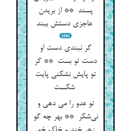
پسند ** از بریدن
عاجزی دستش ببند
3490
گر نبندی دست او
دست تو بست ** گر
تو پایش نشکنی پایت
شکست
تو عدو را می دهی و
نی‌شکر ** بهر چه گو
زهر خند و خاک خور