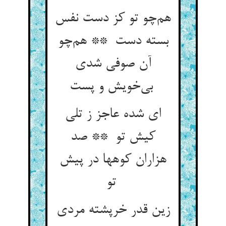
هم‌چو تو کز دست نفس
بسته دست ** هم‌چو
آن صوفی شدی
بی‌خویش و پست
ای شده عاجز ز تلی
کیش تو ** صد
هزاران کوهها در پیش
تو
زین قدر خرپشته مردی