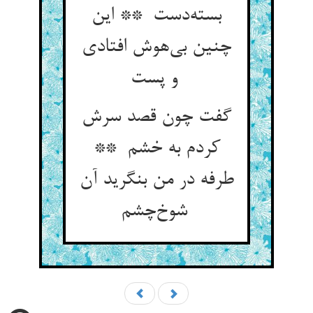
بسته‌دست ** این
چنین بی‌هوش افتادی
و پست
گفت چون قصد سرش
کردم به خشم **
طرفه در من بنگرید آن
شوخ‌چشم