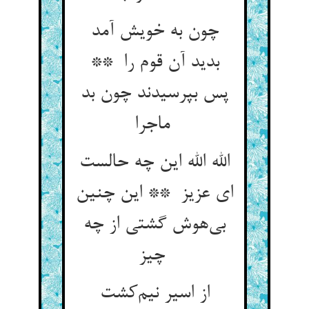
چون به خویش آمد
بدید آن قوم را **
پس بپرسیدند چون بد
ماجرا
الله الله این چه حالست
ای عزیز ** این چنین
بی‌هوش گشتی از چه
چیز
از اسیر نیم‌کشت