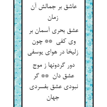
عاشق بر جمالش آن
زمان
عشق بحری آسمان بر
وی کفی ** چون
زلیخا در هوای یوسفی
دور گردونها ز موج
عشق دان ** گر
نبودی عشق بفسردی
جهان