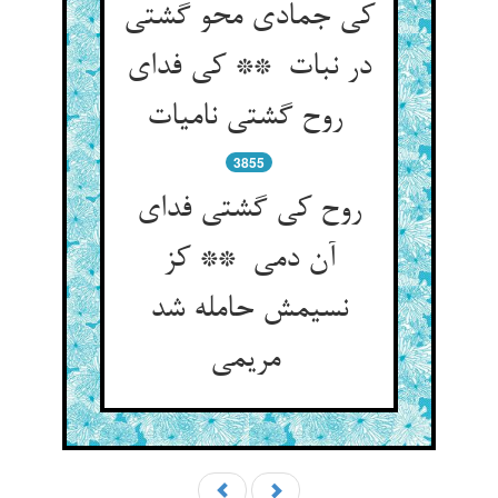
کی جمادی محو گشتی
در نبات ** کی فدای
روح گشتی نامیات
3855
روح کی گشتی فدای
آن دمی ** کز
نسیمش حامله شد
مریمی