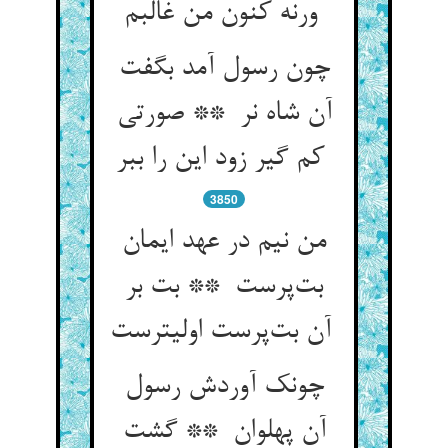
ورنه کنون من غالبم
چون رسول آمد بگفت
آن شاه نر ** صورتی
کم گیر زود این را ببر
3850
من نیم در عهد ایمان
بت‌پرست ** بت بر
آن بت‌پرست اولیترست
چونک آوردش رسول
آن پهلوان ** گشت