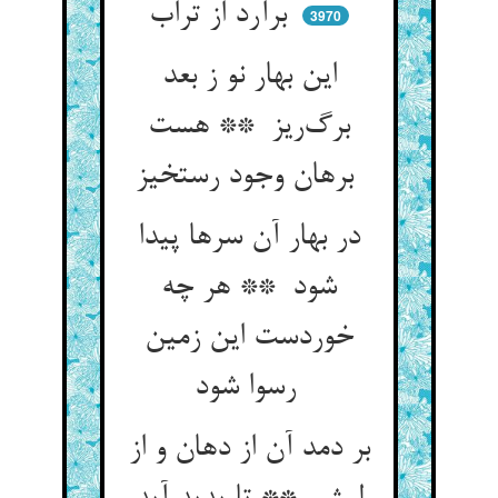
برآرد از تراب
3970
این بهار نو ز بعد
برگ‌ریز ** هست
برهان وجود رستخیز
در بهار آن سرها پیدا
شود ** هر چه
خوردست این زمین
رسوا شود
بر دمد آن از دهان و از