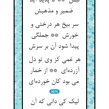
لبش ** تا پدید آید
ضمیر و مذهبش
سر بیخ هر درختی و
خورش ** جملگی
پیدا شود آن بر سرش
هر غمی کز وی تو دل
آزرده‌ای ** از خمار
می بود کان خورده‌ای
3975
لیک کی دانی که آن