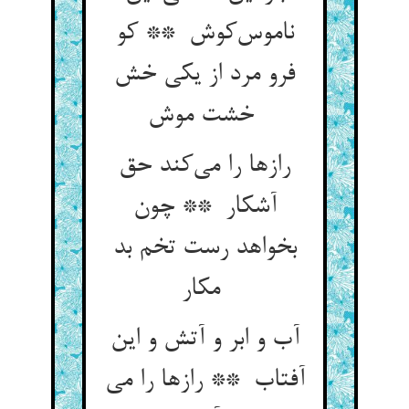
ناموس‌کوش ** کو
فرو مرد از یکی خش
خشت موش
رازها را می‌کند حق
آشکار ** چون
بخواهد رست تخم بد
مکار
آب و ابر و آتش و این
آفتاب ** رازها را می