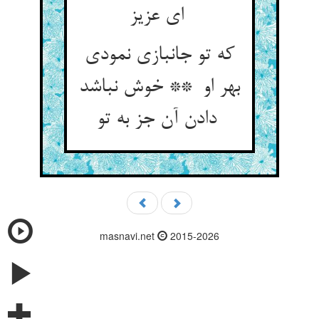
ای عزیز
که تو جانبازی نمودی
بهر او ** خوش نباشد
دادن آن جز به تو
masnavi.net
2015-2026