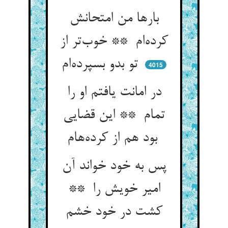
بارها من امتحانش
کرده‌ام ** خوب‌تر از
تو بدو بسپرده‌ام
4015
در امانت یافتم او را
تمام ** این قضایی
بود هم از کرده‌هام
پس به خود خواند آن
امیر خویش را **
کشت در خود خشم