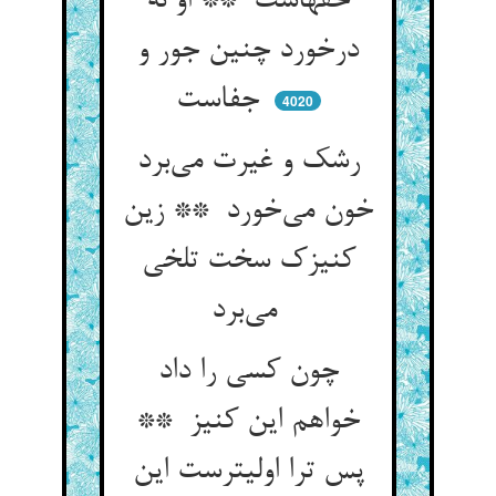
حقهاست ** او نه
درخورد چنین جور و
جفاست
4020
رشک و غیرت می‌برد
خون می‌خورد ** زین
کنیزک سخت تلخی
می‌برد
چون کسی را داد
خواهم این کنیز **
پس ترا اولیترست این