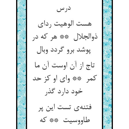
درس
هست الوهیت ردای
ذوالجلال ** هر که در
پوشد برو گردد وبال
تاج از آن اوست آن ما
کمر ** وای او کز حد
خود دارد گذر
فتنه‌ی تست این پر
طاووسیت ** که