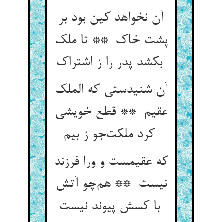
آن نخواهد کین بود بر
پشت خاک ** تا ملک
بکشد پدر را ز اشتراک
آن شنیدستی که الملک
عقیم ** قطع خویشی
کرد ملکت‌جو ز بیم
که عقیمست و ورا فرزند
نیست ** هم‌چو آتش
با کسش پیوند نیست