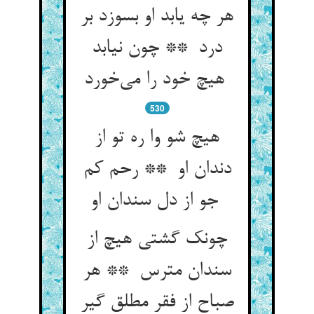
هر چه یابد او بسوزد بر
درد ** چون نیابد
هیچ خود را می‌خورد
530
هیچ شو وا ره تو از
دندان او ** رحم کم
جو از دل سندان او
چونک گشتی هیچ از
سندان مترس ** هر
صباح از فقر مطلق گیر