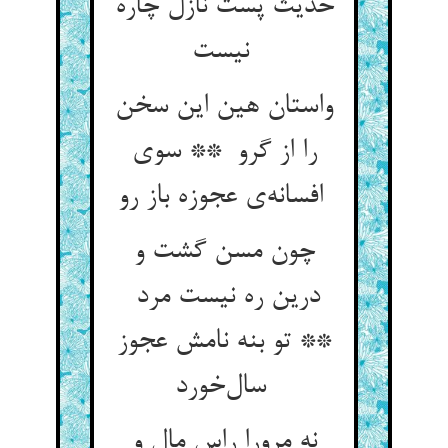
حدیث پست نازل چاره
نیست
واستان هین این سخن
را از گرو ** سوی
افسانه‌ی عجوزه باز رو
چون مسن گشت و
درین ره نیست مرد
** تو بنه نامش عجوز
سال‌خورد
نه مرورا راس مال و