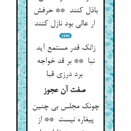
باذل کنند ** حرفش
ار عالی بود نازل کنند
1240
زانک قدر مستمع آید
نبا ** بر قد خواجه
برد درزی قبا
صفت آن عجوز
چونک مجلس بی چنین
پیغاره نیست ** از