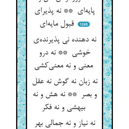
پایه‌ای ** نه پذیرای
قبول مایه‌ای
1245
نه دهنده نی پذیرنده‌ی
خوشی ** نه درو
معنی و نه معنی‌کشی
نه زبان نه گوش نه عقل
و بصر ** نه هش و نه
بیهشی و نه فکر
نه نیاز و نه جمالی بهر