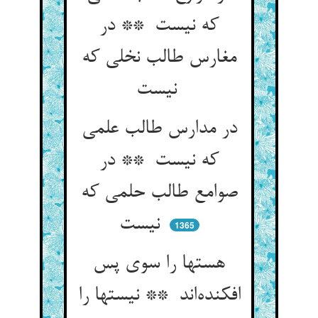
که نیست ** در
مغارس طالب نخلی که
نیست
در مدارس طالب علمی
که نیست ** در
صوامع طالب حلمی که
نیست
1365
هستها را سوی پس
افکنده‌اند ** نیستها را