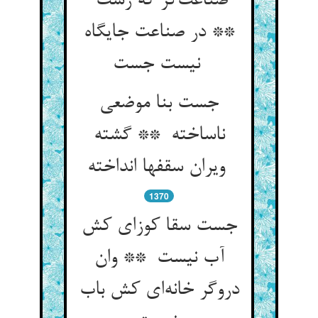
صناعت‌گر که رست
** در صناعت جایگاه
نیست جست
جست بنا موضعی
ناساخته ** گشته
ویران سقفها انداخته
1370
جست سقا کوزای کش
آب نیست ** وان
دروگر خانه‌ای کش باب