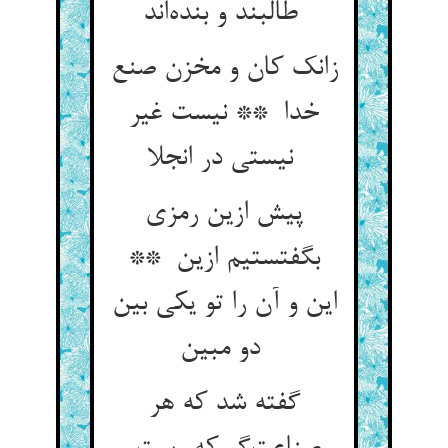
طالبند و بنده‌اند
زانک کان و مخزن صنع
خدا ** نیست غیر
نیستی در انجلا
پیش ازین رمزی
بگفتستیم ازین **
این و آن را تو یکی بین
دو مبین
گفته شد که هر