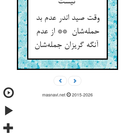
نیست
وقت صید اندر عدم بد
حمله‌شان ** از عدم
آنگه گریزان جمله‌شان
masnavi.net
2015-2026