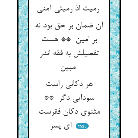
رمیت اذ رمیتی آمنی
آن ضمان بر حق بود نه
بر امین ** هست
تفصیلش به فقه اندر
مبین
هر دکانی راست
سودایی دگر **
مثنوی دکان فقرست
ای پسر
1525