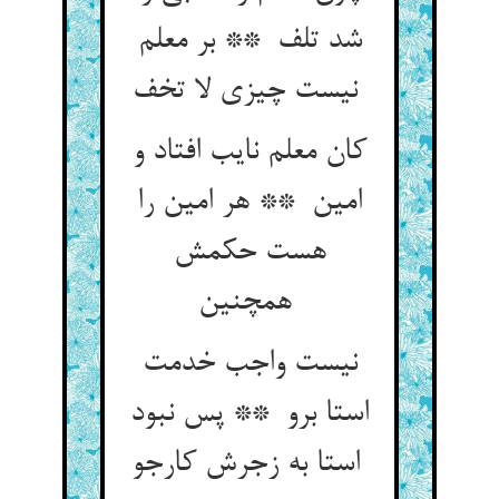
شد تلف ** بر معلم
نیست چیزی لا تخف
کان معلم نایب افتاد و
امین ** هر امین را
هست حکمش
همچنین
نیست واجب خدمت
استا برو ** پس نبود
استا به زجرش کارجو