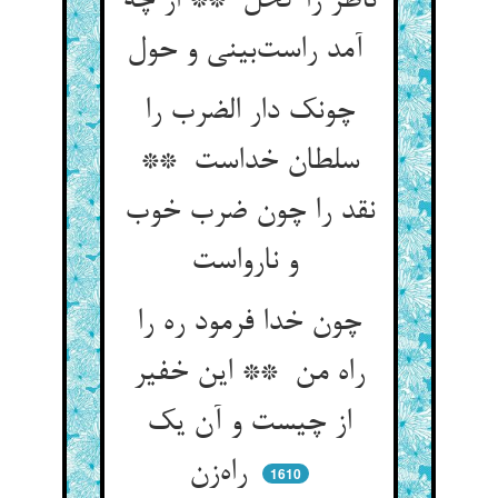
ناظر را کحل ** از چه
آمد راست‌بینی و حول
چونک دار الضرب را
سلطان خداست **
نقد را چون ضرب خوب
و نارواست
چون خدا فرمود ره را
راه من ** این خفیر
از چیست و آن یک
راه‌زن
1610