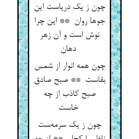
چون ز یک دریاست این
جوها روان ** این چرا
نوش است و آن زهر
دهان
چون همه انوار از شمس
بقاست ** صبح صادق
صبح کاذب از چه
خاست
چون ز یک سرمه‌ست