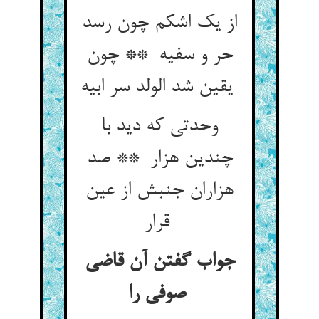
از یک اشکم چون رسد
حر و سفیه ** چون
یقین شد الولد سر ابیه
وحدتی که دید با
چندین هزار ** صد
هزاران جنبش از عین
قرار
جواب گفتن آن قاضی
صوفی را