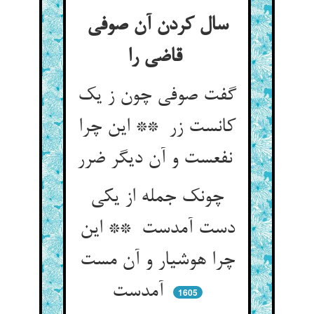
سال کردن آن صوفی
قاضی را
گفت صوفی چون ز یک
کانست زر ** این چرا
نفعست و آن دیگر ضرر
چونک جمله از یکی
دست آمدست ** این
چرا هوشیار و آن مست
آمدست
1605