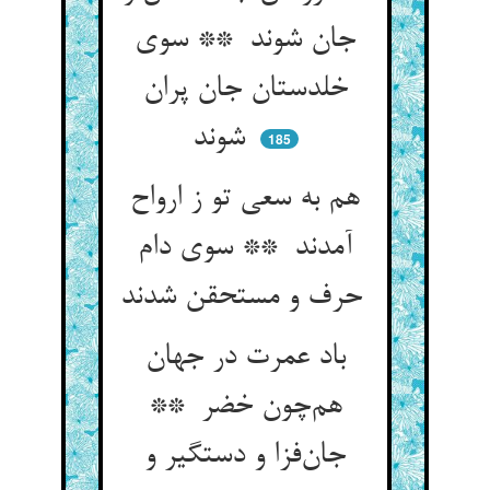
جان شوند ** سوی
خلدستان جان پران
شوند
185
هم به سعی تو ز ارواح
آمدند ** سوی دام
حرف و مستحقن شدند
باد عمرت در جهان
هم‌چون خضر **
جان‌فزا و دستگیر و