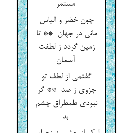
مستمر
چون خضر و الیاس
مانی در جهان ** تا
زمین گردد ز لطفت
آسمان
گفتمی از لطف تو
جزوی ز صد ** گر
نبودی طمطراق چشم
بد