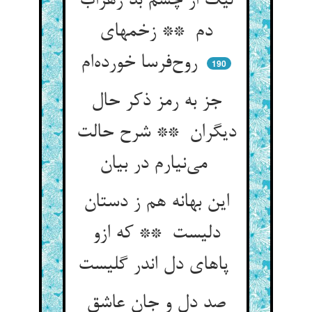
لیک از چشم بد زهراب
دم ** زخمهای
روح‌فرسا خورده‌ام
190
جز به رمز ذکر حال
دیگران ** شرح حالت
می‌نیارم در بیان
این بهانه هم ز دستان
دلیست ** که ازو
پاهای دل اندر گلیست
صد دل و جان عاشق