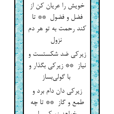
خویش را عریان کن از
فضل و فضول ** تا
کند رحمت به تو هر دم
نزول
زیرکی ضد شکستست و
نیاز ** زیرکی بگذار و
با گولی‌بساز
زیرکی دان دام برد و
طمع و گاز ** تا چه