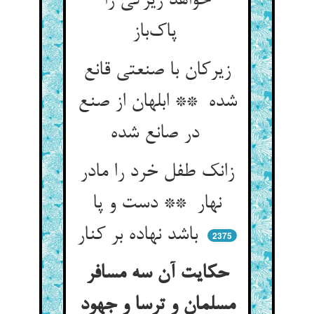
خواهد زیرکی را
پاک‌باز
زیرکان با صنعتی قانع
شده ** ابلهان از صنع
در صانع شده
زانک طفل خرد را مادر
نهار ** دست و پا
باشد نهاده بر کنار
2375
حکایت آن سه مسافر
مسلمان و ترسا و جهود