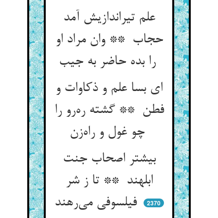
علم تیراندازیش آمد
حجاب ** وان مراد او
را بده حاضر به جیب
ای بسا علم و ذکاوات و
فطن ** گشته ره‌رو را
چو غول و راه‌زن
بیشتر اصحاب جنت
ابلهند ** تا ز شر
فیلسوفی می‌رهند
2370