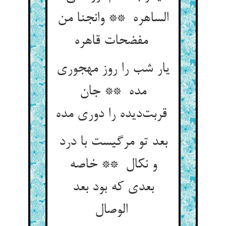
الساهره ** وانجنا من
مفضحات قاهره
یار شب را روز مهجوری
مده ** جان
قربت‌دیده را دوری مده
بعد تو مرگیست با درد
و نکال ** خاصه
بعدی که بود بعد
الوصال