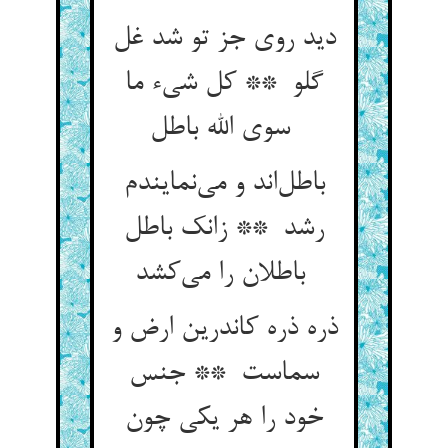
دید روی جز تو شد غل
گلو ** کل شیء ما
سوی الله باطل
باطل‌اند و می‌نمایندم
رشد ** زانک باطل
باطلان را می‌کشد
ذره ذره کاندرین ارض و
سماست ** جنس
خود را هر یکی چون