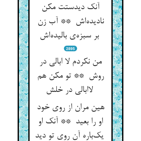
آنک دیدستت مکن
نادیده‌اش ** آب زن
بر سبزه‌ی بالیده‌اش
2895
من نکردم لا ابالی در
روش ** تو مکن هم
لاابالی در خلش
هین مران از روی خود
او را بعید ** آنک او
یک‌باره آن روی تو دید