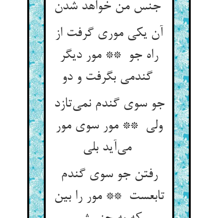
جنس من خواهد شدن
آن یکی موری گرفت از
راه جو ** مور دیگر
گندمی بگرفت و دو
جو سوی گندم نمی‌تازد
ولی ** مور سوی مور
می‌آید بلی
رفتن جو سوی گندم
تابعست ** مور را بین