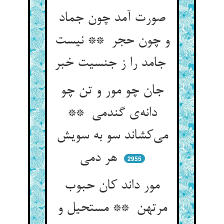
صورت آمد چون جماد
و چون حجر ** نیست
جامد را ز جنسیت خبر
جان چو مور و تن چو
دانه‌ی گندمی **
می‌کشاند سو به سویش
هر دمی
2955
مور داند کان حبوب
مرتهن ** مستحیل و