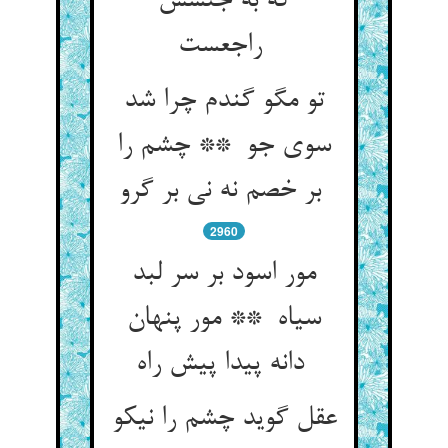
که به جنسش
راجعست
تو مگو گندم چرا شد
سوی جو ** چشم را
بر خصم نه نی بر گرو
2960
مور اسود بر سر لبد
سیاه ** مور پنهان
دانه پیدا پیش راه
عقل گوید چشم را نیکو