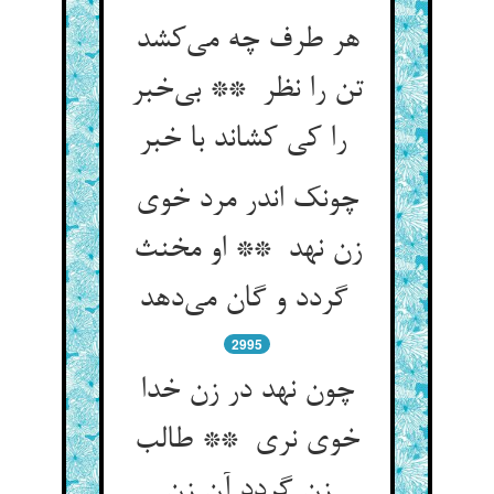
هر طرف چه می‌کشد
تن را نظر ** بی‌خبر
را کی کشاند با خبر
چونک اندر مرد خوی
زن نهد ** او مخنث
گردد و گان می‌دهد
2995
چون نهد در زن خدا
خوی نری ** طالب
زن گردد آن زن