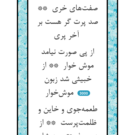
صفت‌های خری **
صد پرت گر هست بر
آخر پری
از پی صورت نیامد
موش خوار ** از
خبیثی شد زبون
موش‌خوار
3000
طعمه‌جوی و خاین و
ظلمت‌پرست ** از