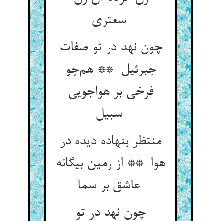
سعتری
چون نهد در تو صفات
جبرئیل ** هم‌چو
فرخی بر هواجویی
سبیل
منتظر بنهاده دیده در
هوا ** از زمین بیگانه
عاشق بر سما
چون نهد در تو