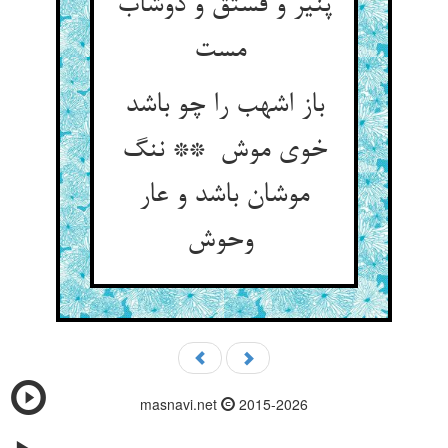
پنیر و فستق و دوشاب
مست
باز اشهب را چو باشد
خوی موش ** ننگ
موشان باشد و عار
وحوش
masnavi.net
2015-2026