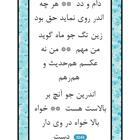
دام و دد ** هر چه
اندر روی نماید حق بود
زین تگ جو ماه گوید
من مهم ** من نه
عکسم هم‌حدیث و
هم‌رهم
اندرین جو آنچ بر
بالاست هست ** خواه
بالا خواه در وی دار
دست
3245