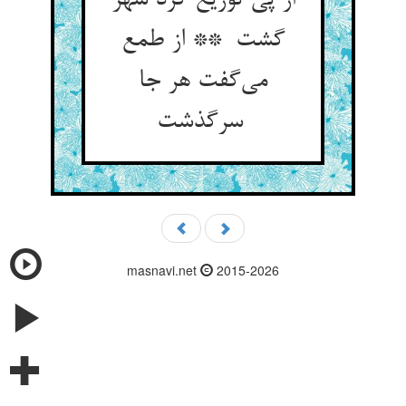
از پی توزیع گرد شهر
گشت ** از طمع
می‌گفت هر جا
سرگذشت
masnavi.net
2015-2026