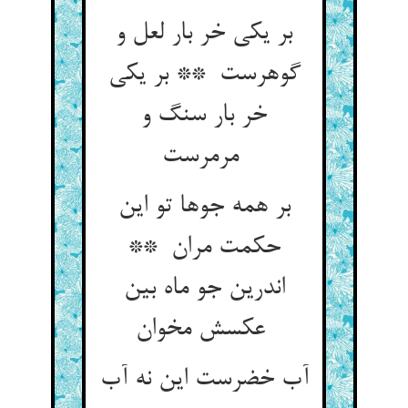
بر یکی خر بار لعل و
گوهرست ** بر یکی
خر بار سنگ و
مرمرست
بر همه جوها تو این
حکمت مران **
اندرین جو ماه بین
عکسش مخوان
آب خضرست این نه آب