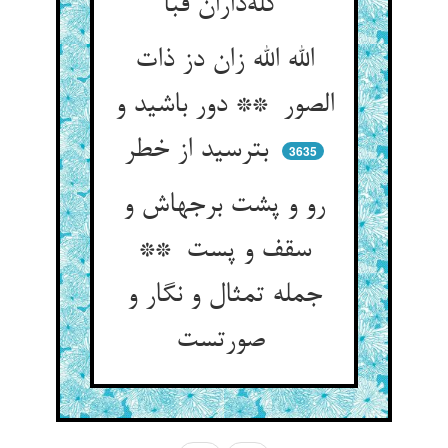
کله‌داران قبا
الله الله زان دز ذات
الصور ** دور باشید و
بترسید از خطر
3635
رو و پشت برجهاش و
سقف و پست **
جمله تمثال و نگار و
صورتست