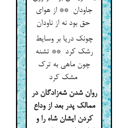
جاودان ** از هوای
حق بود نه از ناودان
چونک دریا بر وسایط
رشک کرد ** تشنه
چون ماهی به ترک
مشک کرد
روان شدن شه‌زادگان در
ممالک پدر بعد از وداع
کردن ایشان شاه را و