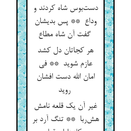
دست‌بوس شاه کردند و
وداع ** پس بدیشان
گفت آن شاه مطاع
هر کجاتان دل کشد
عازم شوید ** فی
امان الله دست افشان
روید
غیر آن یک قلعه نامش
هش‌ربا ** تنگ آرد بر