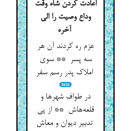
اعادت کردن شاه وقت
وداع وصیت را الی
آخره
عزم ره کردند آن هر
سه پسر ** سوی
املاک پدر رسم سفر
3630
در طواف شهرها و
قلعه‌هاش ** از پی
تدبیر دیوان و معاش