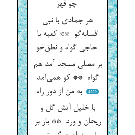
چو قهر
هر جمادی با نبی
افسانه‌گو ** کعبه با
حاجی گواه و نطق‌خو
بر مصلی مسجد آمد هم
گواه ** کو همی‌آمد
به من از دور راه
4290
با خلیل آتش گل و
ریحان و ورد ** باز بر