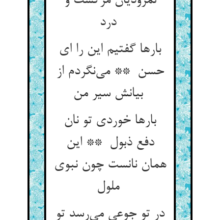
نمرودیان مرگست و
درد
بارها گفتیم این را ای
حسن ** می‌نگردم از
بیانش سیر من
بارها خوردی تو نان
دفع ذبول ** این
همان نانست چون نبوی
ملول
در تو جوعی می‌رسد تو