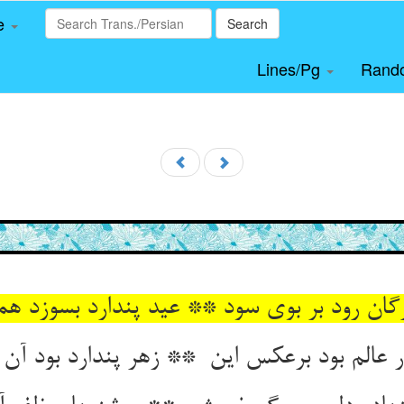
le
Search
Lines/Pg
Rand
گان رود بر بوی سود ** عید پندارد بسوزد ه