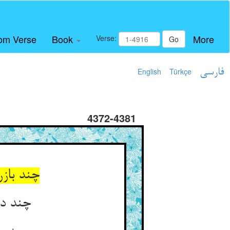
om Verse
Book
More
Verse:
Go
فارسی
Türkçe
English
4372-4381
چند بازر
چند در عالم بود برعکس این ** زهر پندارد بود آن انگبین