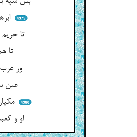
بس سپه بنهاده دل بر مرگ خویش ** روشنیها و ظفر آید به پیش
ابرهه با پیل بهر ذل بیت ** آمده تا افکند حی را چو میت
4375
تا حریم کعبه را ویران کند ** جمله را زان جای سرگردان کند
تا همه زوار گرد او تنند ** کعبه‌ی او را همه قبله کنند
وز عرب کینه کشد اندر گزند ** که چرا در کعبه‌ام آتش زنند
عین سعیش عزت کعبه شده ** موجب اعزاز آن بیت آمده
مکیان را عز یکی بد صد شده ** تا قیامت عزشان ممتد شده
4380
او و کعبه‌ی او شده مخسوف‌تر ** از چیست این از عنایات قدر