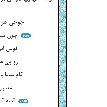
جوحی هر سالی ز درویشی به فن ** رو بزن کردی کای دلخواه زن
چون سلاحت هست رو صیدی بگیر ** تا بدوشانیم از صید تو شیر
4450
قوس ابرو تیر غمزه دام کید ** بهر چه دادت خدا از بهر صید
رو پی مرغی شگرفی دام نه ** دانه بنما لیک در خوردش مده
کام بنما و کن او را تلخ‌کام ** کی خورد دانه چو شد در حبس دام
شد زن او نزد قاضی در گله ** که مرا افغان ز شوی ده‌دله
قصه کوته کن که قاضی شد شکار ** از مقال و از جمال آن نگار
4455