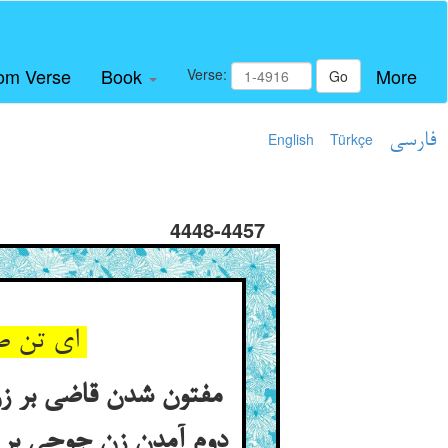
om Verse
Book
More
Verse:
Go
فارسی
Türkçe
English
4448-4457
ای تن صدکاره ترک من بگو ** عمر من بردی کسی دیگر بجو
مفتون شدن قاضی بر زن
دوم آمدن زن جوحی بر ا