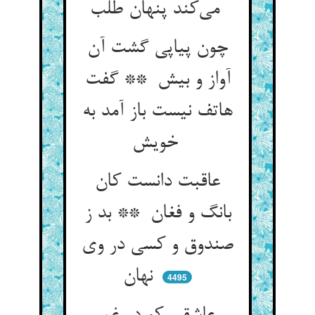
می‌کند پنهان طلب
چون پیاپی گشت آن
آواز و بیش ** گفت
هاتف نیست باز آمد به
خویش
عاقبت دانست کان
بانگ و فغان ** بد ز
صندوق و کسی در وی
نهان
4495