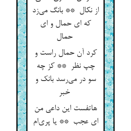
از نکال ** بانگ می‌زد
که ای حمال و ای
حمال
کرد آن حمال راست و
چپ نظر ** کز چه
سو در می‌رسد بانک و
خبر
هاتفست این داعی من
ای عجب ** یا پری‌ام