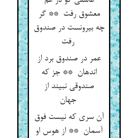
عاشقی کو در غم
معشوق رفت ** گر
چه بیرونست در صندوق
رفت
عمر در صندوق برد از
اندهان ** جز که
صندوقی نبیند از
جهان
آن سری که نیست فوق
آسمان ** از هوس او