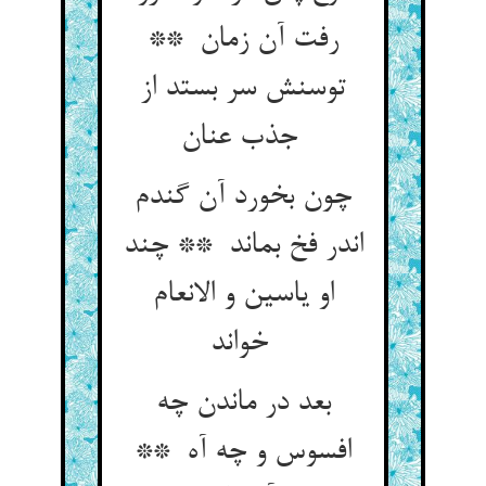
رفت آن زمان **
توسنش سر بستد از
جذب عنان
چون بخورد آن گندم
اندر فخ بماند ** چند
او یاسین و الانعام
خواند
بعد در ماندن چه
افسوس و چه آه **