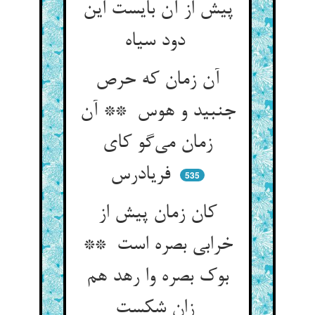
پیش از آن بایست این
دود سیاه
آن زمان که حرص
جنبید و هوس ** آن
زمان می‌گو کای
فریادرس
535
کان زمان پیش از
خرابی بصره است **
بوک بصره وا رهد هم
زان شکست