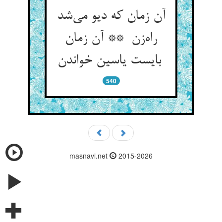
آن زمان که دیو می‌شد
راه‌زن ** آن زمان
بایست یاسین خواندن
540
masnavi.net
2015-2026