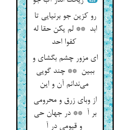
ریخت اندر آب جو
625
رو کزین جو برنیایی تا
ابد ** لم یکن حقا له
کفوا احد
ای مزور چشم بگشای و
ببین ** چند گویی
می‌ندانم آن و این
از وبای زرق و محرومی
بر آ ** در جهان حی
و قیومی در آ