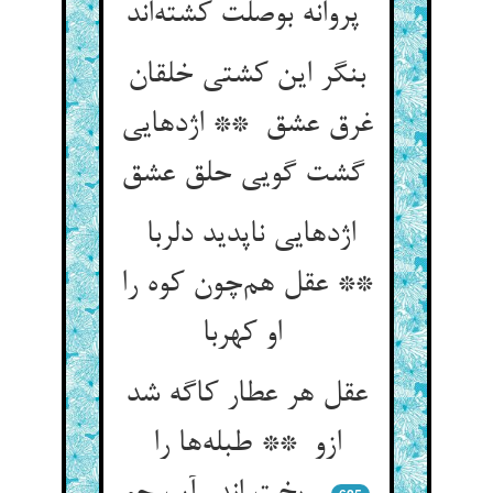
پروانه بوصلت کشته‌اند
بنگر این کشتی خلقان
غرق عشق ** اژدهایی
گشت گویی حلق عشق
اژدهایی ناپدید دلربا
** عقل هم‌چون کوه را
او کهربا
عقل هر عطار کاگه شد
ازو ** طبله‌ها را