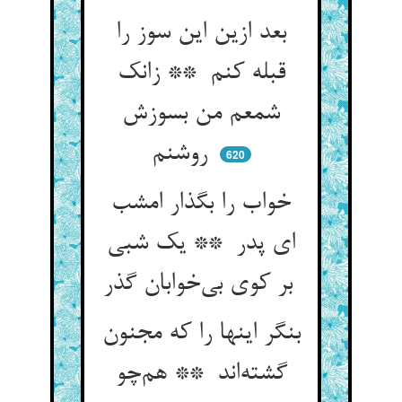
بعد ازین این سوز را
قبله کنم ** زانک
شمعم من بسوزش
روشنم
620
خواب را بگذار امشب
ای پدر ** یک شبی
بر کوی بی‌خوابان گذر
بنگر اینها را که مجنون
گشته‌اند ** هم‌چو