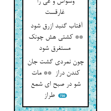
وسواس و غی را
غارقست
آفتاب گنبد ازرق شود
** کشتی هش چونک
مستغرق شود
چون نمردی گشت جان
کندن دراز ** مات
شو در صبح ای شمع
طراز
730