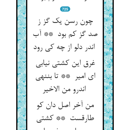
725
چون رسن یک گز ز
صد گز کم بود ** آب
اندر دلو از چه کی رود
غرق این کشتی نیابی
ای امیر ** تا بننهی
اندرو من الاخیر
من آخر اصل دان کو
طارقست ** کشتی