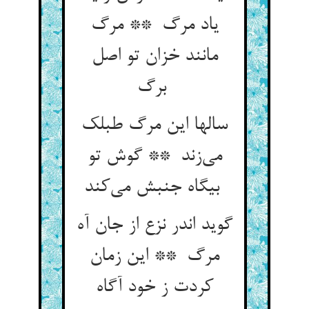
یاد مرگ ** مرگ
مانند خزان تو اصل
برگ
سالها این مرگ طبلک
می‌زند ** گوش تو
بیگاه جنبش می‌کند
گوید اندر نزع از جان آه
مرگ ** این زمان
کردت ز خود آگاه