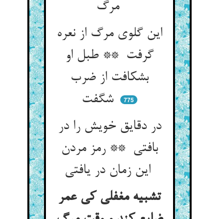
مرگ
این گلوی مرگ از نعره
گرفت ** طبل او
بشکافت از ضرب
شگفت
775
در دقایق خویش را در
بافتی ** رمز مردن
این زمان در یافتی
تشبیه مغفلی کی عمر