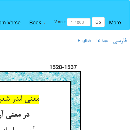
om Verse
Book
More
Verse:
Go
فارسی
Türkçe
English
1528-1537