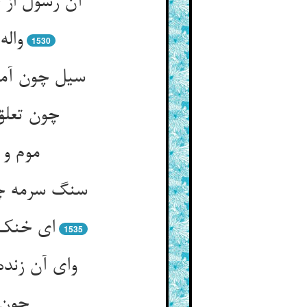
واله
1530
چون تعلق 
موم و 
ای خنک آ
1535