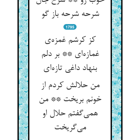
خوب رو ** شرح جان
شرحه شرحه باز گو
1795
کز کرشم غمزه‌‌ی
غمازه‌‌ای ** بر دلم
من حلالش کردم از
خونم بریخت ** من
همی‌‌گفتم حلال او