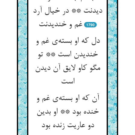
دیدنت ** در خیال آرد
1790
دل که او بسته‌‌ی غم و
خندیدن است ** تو
مگو کاو لایق آن دیدن
آن که او بسته‌‌ی غم و
خنده بود ** او بدین
دو عاریت زنده بود