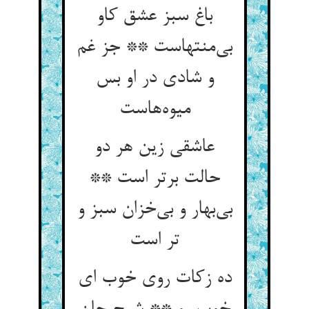
باغ سبز عشق کاو
بی‌‌منتهاست ** جز غم
و شادی در او بس
عاشقی زین هر دو
حالت برتر است **
بی‌‌بهار و بی‌‌خزان سبز و
ده زکات روی خوب ای