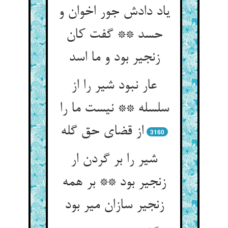
یاد دادش جور اخوان و
حسد ** گفت کان
زنجیر بود و ما اسد
عار نبود شیر را از
سلسله ** نیست ما را
3160
شیر را بر گردن ار
زنجیر بود ** بر همه
زنجیر سازان میر بود