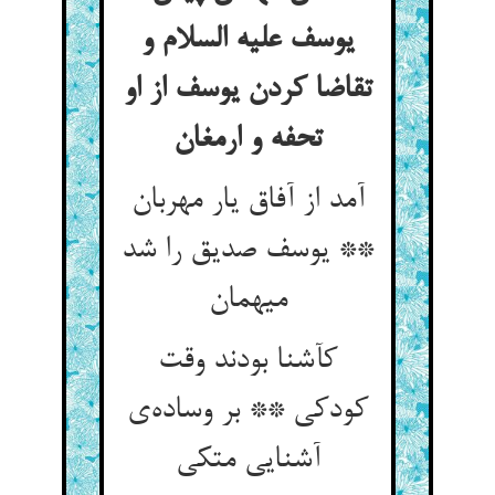
یوسف علیه السلام و
تقاضا کردن یوسف از او
آمد از آفاق یار مهربان
** یوسف صدیق را شد
کآشنا بودند وقت
کودکی ** بر وساده‌‌ی