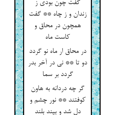
گفت چون بودی ز
زندان و ز چاه ** گفت
همچون در محاق و
در محاق ار ماه نو گردد
دو تا ** نی در آخر بدر
گردد بر سما
گر چه دردانه به هاون
کوفتند ** نور چشم و
دل شد و بیند بلند