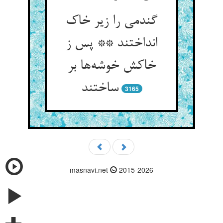
گندمی را زیر خاک
انداختند ** پس ز
خاکش خوشه‌‌ها بر
ساختند
3165
masnavi.net
2015-2026