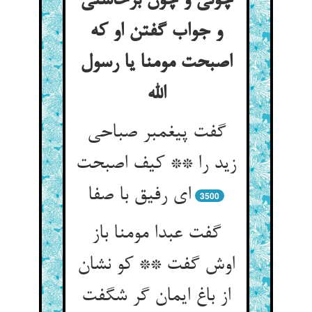
چونی و چون برخاستی
و جواب گفتن او که
اصبحت مومنا یا رسول
گفت پیغمبر صباحی
زید را ** کیف اصبحت
ای رفیق با صفا
3500
گفت عبدا مومنا باز
اوش گفت ** کو نشان