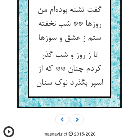
گفت تشنه بوده‌‌ام من
روزها ** شب نخفته
ستم ز عشق و سوزها
تا ز روز و شب گذر
کردم چنان ** که از
masnavi.net
2015-2026