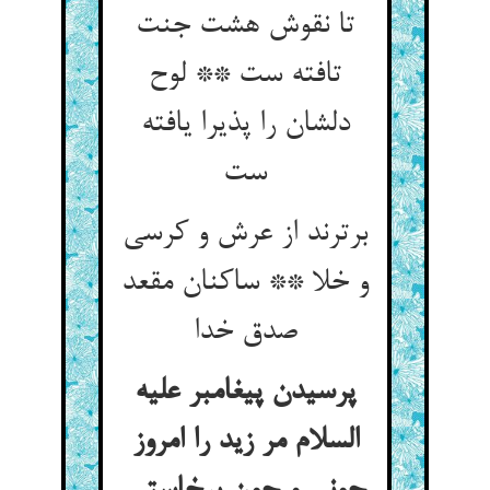
تا نقوش هشت جنت
تافته ست ** لوح
دلشان را پذیرا یافته
برترند از عرش و کرسی
و خلا ** ساکنان مقعد
صدق خدا
پرسیدن پیغامبر علیه
السلام مر زید را امروز