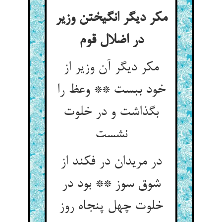
مکر دیگر انگیختن وزیر
در اضلال قوم
مکر دیگر آن وزیر از
خود ببست ** وعظ را
بگذاشت و در خلوت
در مریدان در فکند از
شوق سوز ** بود در
خلوت چهل پنجاه روز