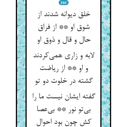
550
خلق دیوانه شدند از
شوق او ** از فراق
حال و قال و ذوق او
لابه و زاری همی‌‌کردند
و او ** از ریاضت
گشته در خلوت دو تو
گفته ایشان نیست ما را
بی‌‌تو نور ** بی‌‌عصا
کش چون بود احوال