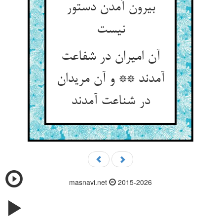
بیرون آمدن دستور
آن امیران در شفاعت
آمدند ** و آن مریدان
در شناعت آمدند
masnavi.net
2015-2026