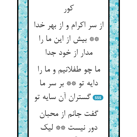
کور
از سر اکرام و از بهر خدا
** بیش از این ما را
مدار از خود جدا
ما چو طفلانیم و ما را
دایه تو ** بر سر ما
گستران آن سایه تو
555
گفت جانم از محبان
دور نیست ** لیک