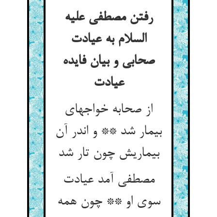
رفتن مصطفی علیه
السلام به عیادت
صحابی و بیان فایده
عیادت‏
از صحابه خواجه‏ای
بیمار شد ** و اندر آن
بیماریش چون تار شد
مصطفی آمد عیادت
سوی او ** چون همه