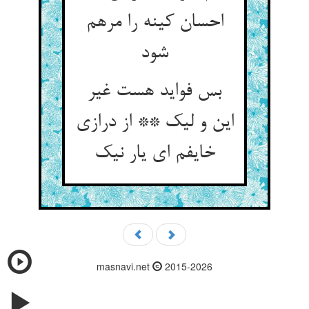
احسان کینه را مرهم
شود
بس فواید هست غیر
این و لیک ** از درازی
خایفم ای یار نیک‏
masnavi.net
2015-2026