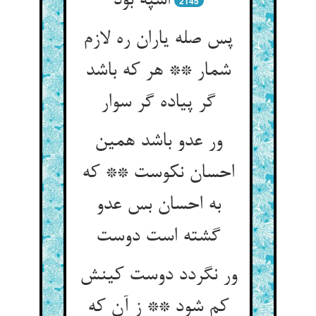
اسپه بود
2145
پس صله یاران ره لازم
شمار ** هر که باشد
گر پیاده گر سوار
ور عدو باشد همین
احسان نکوست ** که
به احسان بس عدو
گشته است دوست‏
ور نگردد دوست کینش
کم شود ** ز آن که