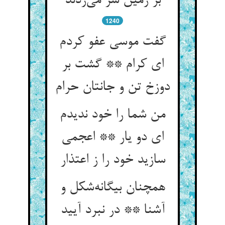
بر زمین سر می‌زدند
1240
گفت موسی عفو کردم
ای کرام ** گشت بر
دوزخ تن و جانتان حرام
من شما را خود ندیدم
ای دو یار ** اعجمی
سازید خود را ز اعتذار
همچنان بیگانه‌شکل و
آشنا ** در نبرد آیید