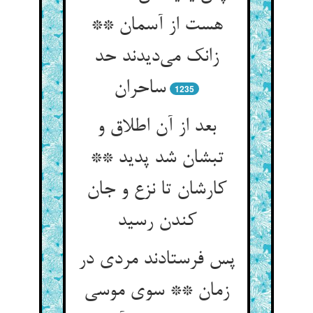
هست از آسمان **
زانک می‌دیدند حد
ساحران
1235
بعد از آن اطلاق و
تبشان شد پدید **
کارشان تا نزع و جان
کندن رسید
پس فرستادند مردی در
زمان ** سوی موسی