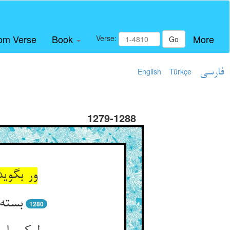
om Verse
Book
More
Verse:
Go
فارسی
Türkçe
English
1279-1288
ور بگوی
بسته‌
1280