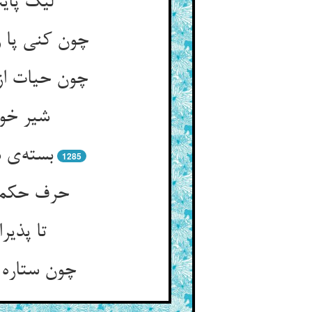
لیک پایت
چون کنی پا 
چون حیات از
شیر خوا
بسته‌ی 
1285
حرف حکمت 
تا پذیر
چون ستاره 