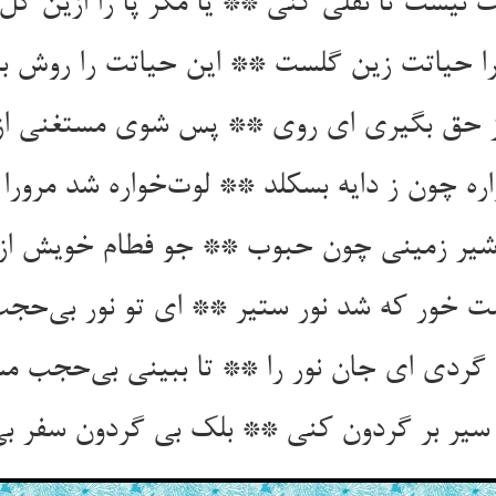
 نیست تا نقلی کنی ** یا مگر پا را ازین گل
را حیاتت زین گلست ** این حیاتت را روش
 حق بگیری ای روی ** پس شوی مستغنی از
ره چون ز دایه بسکلد ** لوت‌خواره شد مرورا 
شیر زمینی چون حبوب ** جو فطام خویش از 
خور که شد نور ستیر ** ای تو نور بی‌حجب ر
ا گردی ای جان نور را ** تا ببینی بی‌حجب مس
سیر بر گردون کنی ** بلک بی گردون سفر ب