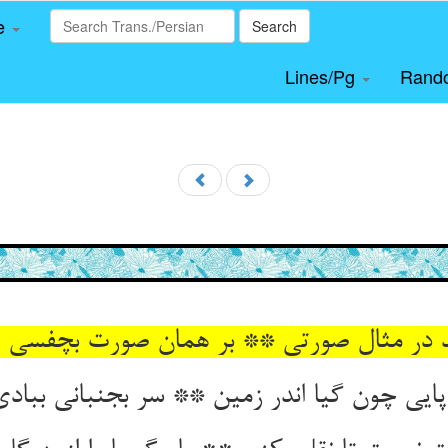
le
Search
Lines/Pg
Rand
د در مثال صورتی ** بر همان صورت بچفسی 
پایی چون گیا اندر زمین ** سر بجنبانی ببادی