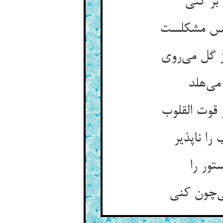
 بر کنی
 بس مشکلست
 گل می‌روی
می‌هلد
قوت القلوب
ا ناپذیر
تور را
ی‌چون کنی