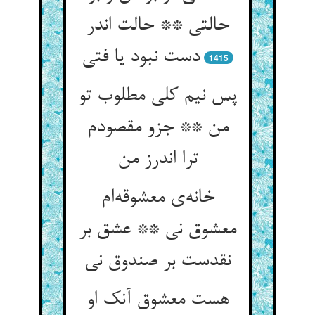
حالتی ** حالت اندر
دست نبود یا فتی
1415
پس نیم کلی مطلوب تو
من ** جزو مقصودم
ترا اندرز من
خانه‌ی معشوقه‌ام
معشوق نی ** عشق بر
نقدست بر صندوق نی
هست معشوق آنک او