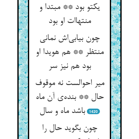
یکتو بود ** مبتدا و
منتهاات او بود
چون بیابی‌اش نمانی
منتظر ** هم هویدا او
بود هم نیز سر
میر احوالست نه موقوف
حال ** بنده‌ی آن ماه
باشد ماه و سال
1420
چون بگوید حال را