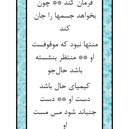
فرمان کند ** چون
بخواهد جسمها را جان
کند
منتها نبود که موقوفست
او ** منتظر بنشسته
باشد حال‌جو
کیمیای حال باشد
دست او ** دست
جنباند شود مس مست
او