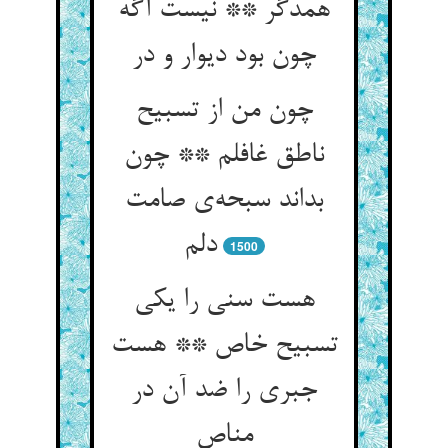
همدگر ** نیست آگه
چون بود دیوار و در
چون من از تسبیح
ناطق غافلم ** چون
بداند سبحه‌ی صامت
دلم
1500
هست سنی را یکی
تسبیح خاص ** هست
جبری را ضد آن در
مناص