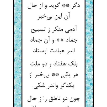
دگر ** گوید و از حال
آن این بی‌خبر
آدمی منکر ز تسبیح
جماد ** و آن جماد
اندر عبادت اوستاد
بلک هفتاد و دو ملت
هر یکی ** بی‌خبر از
یکدگر واندر شکی
چون دو ناطق را ز حال