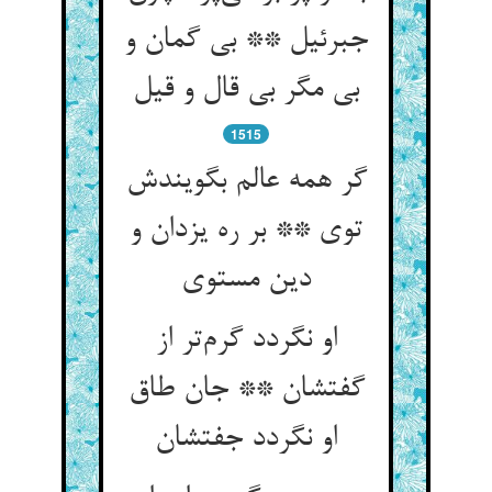
جبرئیل ** بی گمان و
بی مگر بی قال و قیل
1515
گر همه عالم بگویندش
توی ** بر ره یزدان و
دین مستوی
او نگردد گرم‌تر از
گفتشان ** جان طاق
او نگردد جفتشان