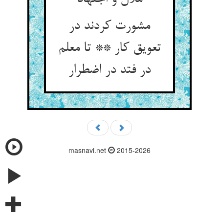
مشورت کردند در
تعویق کار ** تا معلم
در فتد در اضطرار
masnavi.net
2015-2026