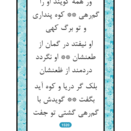
ور همه گویند او را
گم‌رهی ** کوه پنداری
و تو برگ کهی
او نیفتد در گمان از
طعنشان ** او نگردد
دردمند از ظعنشان
بلک گر دریا و کوه آید
بگفت ** گویدش با
گم‌رهی گشتی تو جفت
1520