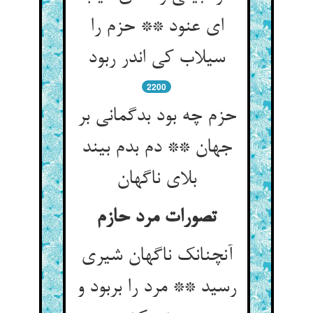
ای عنود ** حزم را
سیلاب کی اندر ربود
2200
حزم چه بود بدگمانی بر
جهان ** دم بدم بیند
بلای ناگهان
تصورات مرد حازم
آنچنانک ناگهان شیری
رسید ** مرد را بربود و