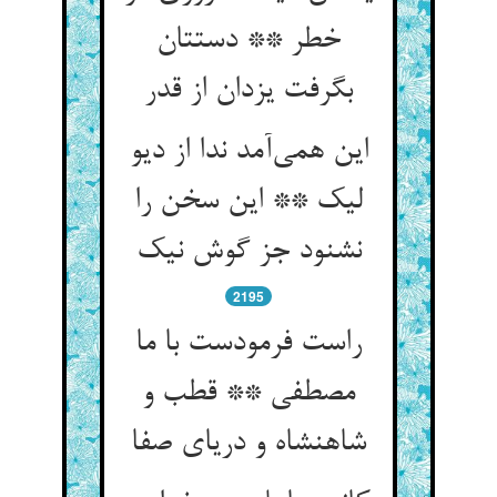
خطر ** دستتان
بگرفت یزدان از قدر
این همی‌آمد ندا از دیو
لیک ** این سخن را
نشنود جز گوش نیک
2195
راست فرمودست با ما
مصطفی ** قطب و
شاهنشاه و دریای صفا