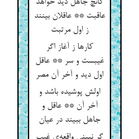
کانچ جاهل دید خواهد
عاقبت ** عاقلان بینند
ز اول مرتبت
کارها ز آغاز اگر
غیبست و سر ** عاقل
اول دید و آخر آن مصر
اولش پوشیده باشد و
آخر آن ** عاقل و
جاهل ببیند در عیان
گر نبینی واقعه‌ی غیب