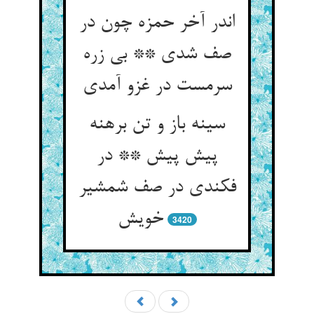
اندر آخر حمزه چون در
صف شدی ** بی زره
سرمست در غزو آمدی
سینه باز و تن برهنه
پیش پیش ** در
فکندی در صف شمشیر
خویش
3420