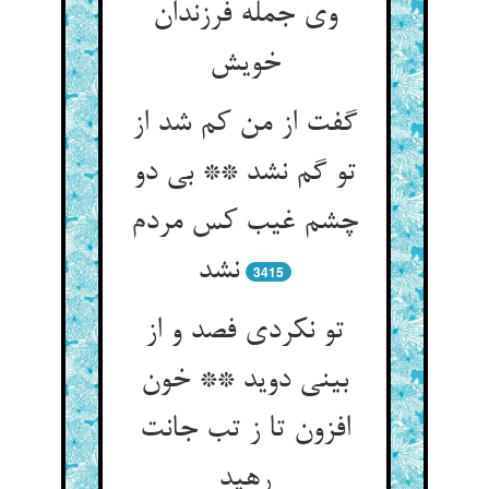
وی جمله فرزندان
خویش
گفت از من کم شد از
تو گم نشد ** بی دو
چشم غیب کس مردم
نشد
3415
تو نکردی فصد و از
بینی دوید ** خون
افزون تا ز تب جانت
رهید