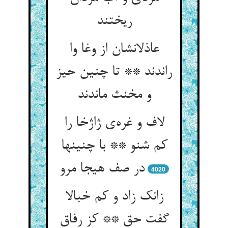
ریختند
عاذلانشان از وغا وا
راندند ** تا چنین حیز
و مخنث ماندند
لاف و غره‌ی ژاژخا را
کم شنو ** با چنینها
در صف هیجا مرو
4020
زانک زاد و کم خبالا
گفت حق ** کز رفاق