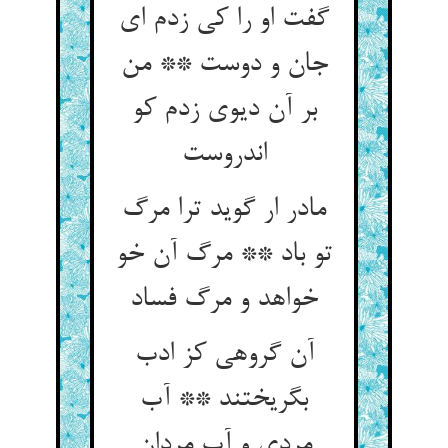
گفت او را کی زدم ای
جان و دوست ** من
بر آن دیوی زدم کو
اندروست
مادر ار گوید ترا مرگ
تو باد ** مرگ آن خو
خواهد و مرگ فساد
آن گروهی کز ادب
بگریختند ** آب
مردی و آب مردان