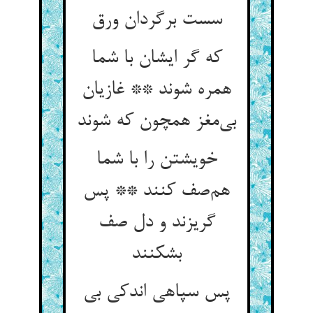
سست برگردان ورق
که گر ایشان با شما
همره شوند ** غازیان
بی‌مغز همچون که شوند
خویشتن را با شما
هم‌صف کنند ** پس
گریزند و دل صف
بشکنند
پس سپاهی اندکی بی