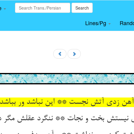
le
Search
Lines/Pg
Rand
هن زدی آتش نجست ** این نباشد ور بباشد
 نیستش بخت و نجات ** ننگرد عقلش مگر در