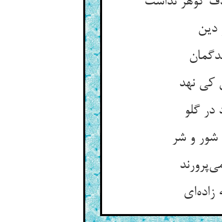
ف گوهر نداشت
 دین
بدگمان
ن کی نهد
در گلو
 شور و شر
ی‌پرورند
زاده‌ای