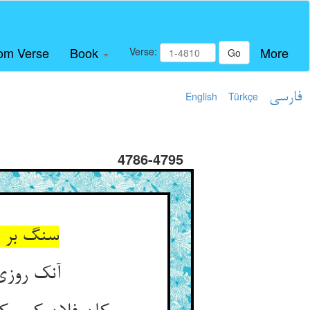
om Verse
Book
More
Verse:
Go
فارسی
Türkçe
English
4786-4795
سنگ بر آ
آنک روزی