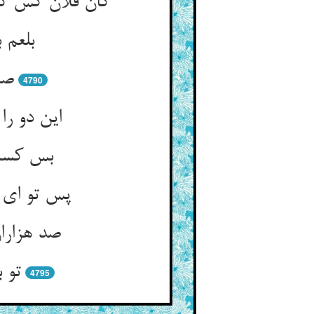
کان فلان کس ک
بلعم 
صد
4790
این دو را
بس کسا 
پس تو ای ا
صد هزاران
تو ب
4795