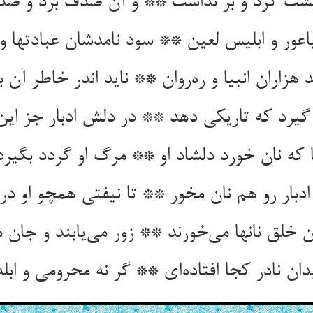
شت کرد و بر نداشت ** و آن صدف برد و صد
باعور و ابلیس لعین ** سود نامدشان عبادتها و
 هزاران انبیا و ره‌روان ** ناید اندر خاطر آن 
 گیرد که تاریکی دهد ** در دلش ادبار جز ای
که نان خورد دلشاد او ** مرگ او گردد بگیرد 
دبار رو هم نان مخور ** تا نیفتی همچو او در
 خلق نانها می‌خورند ** زور می‌یابند و جان م
دان نادر کجا افتاده‌ای ** گر نه محرومی و ابله 