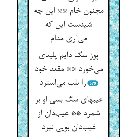
مجنون خام ** این چه
شیدست این که
می‌آری مدام
پوز سگ دایم پلیدی
می‌خورد ** مقعد خود
را بلب می‌استرد
570
عیبهای سگ بسی او بر
شمرد ** عیب‌دان از
غیب‌دان بویی نبرد