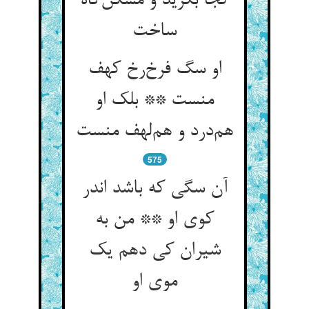
کجا بگزید و مسکن‌گاه
ساخت
او سگ فرخ‌رخ کهف
منست ** بلک او
هم‌درد و هم‌لهف منست
575
آن سگی که باشد اندر
کوی او ** من به
شیران کی دهم یک
موی او