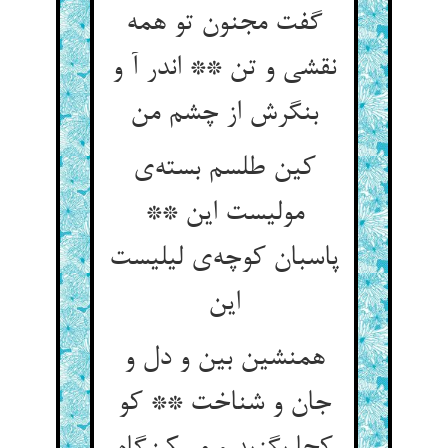
گفت مجنون تو همه
نقشی و تن ** اندر آ و
بنگرش از چشم من
کین طلسم بسته‌ی
مولیست این **
پاسبان کوچه‌ی لیلیست
این
همنشین بین و دل و
جان و شناخت ** کو