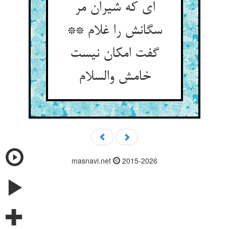
ای که شیران مر
سگانش را غلام **
گفت امکان نیست
خامش والسلام
masnavi.net
2015-2026