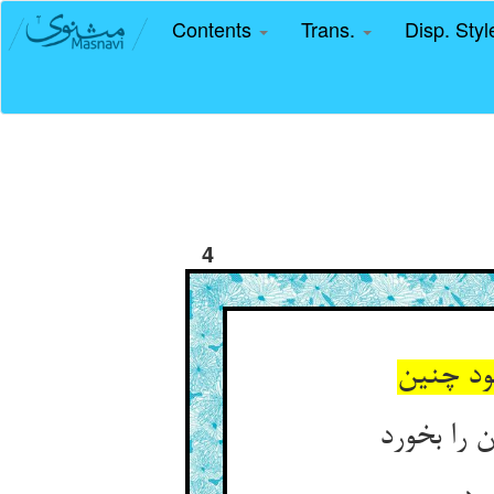
Contents
Trans.
Disp. Sty
4
ود چنین
 را بخورد