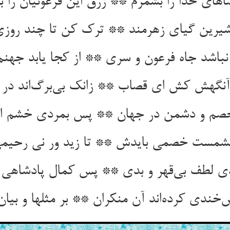
های خدا را بشمرم ** زرق این فرعونیان را ب
یرین گیای زهرمند ** ترک کن تا چند روزی
نباشد جاه فرعون و سری ** از کجا یابد جهنم
نگهش کش ای قصاب ** زانک بی‌برگ‌اند در 
خصم و دشمن در جهان ** پس بمردی خشم اند
شمست خصمی بایدش ** تا زید ور نی رحی
ی لطف بی‌قهر و بدی ** پس کمال پادشاهی
‌خندی کرده‌اند آن منکران ** بر مثلها و بیان