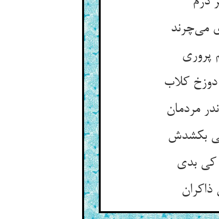
ر درم
 می‌چرند
 پروری
دوزخ کلاب
ر مردمان
می بکشدش
 کی بدی
 ذاکران