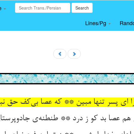
le
Search
Lines/Pg
Rand
را ای پسر تنها مبین ** که عصا بی‌کف حق نب
هم عصا بد کو ز درد ** طنطنه‌ی جادوپرستان