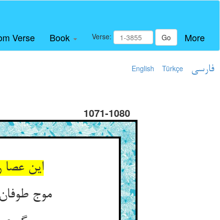
om Verse
Book
More
Verse:
Go
فارسی
Türkçe
English
1071-1080
این عصا 
موج طوفان 