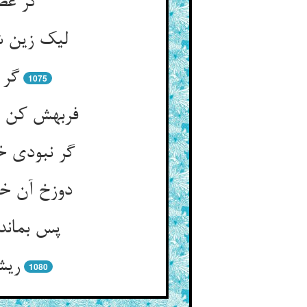
گر عصا
لیک زین ش
گر 
1075
فربهش کن آ
گر نبودی 
دوزخ آن خ
پس بماند
ریش
1080