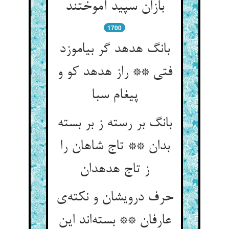
بازان سپید آموختند
1700
بانگ هدهد گر بیاموزد
فتی ** راز هدهد کو و
پیغام سبا
بانگ بر رسته ز بر بسته
بدان ** تاج شاهان را
ز تاج هدهدان
حرف درویشان و نکته‌ی
عارفان ** بسته‌اند این