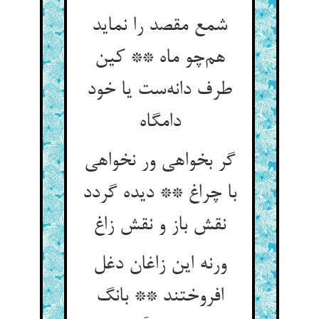
شمع مقصد را نماید
هم‌چو ماه ** کین
طرف دانه‌ست یا خود
دامگاه
گر بخواهی ور نخواهی
با چراغ ** دیده گردد
نقش باز و نقش زاغ
ورنه این زاغان دغل
افروختند ** بانگ