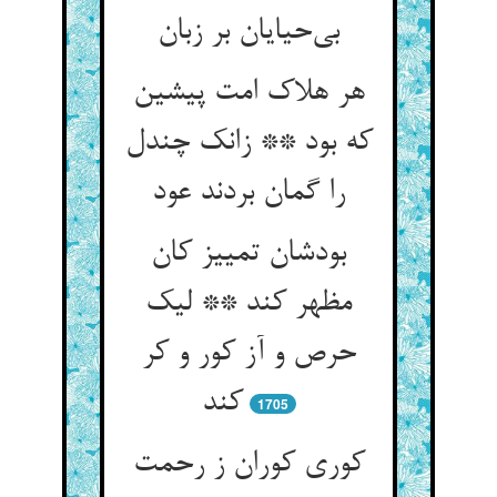
بی‌حیایان بر زبان
هر هلاک امت پیشین
که بود ** زانک چندل
را گمان بردند عود
بودشان تمییز کان
مظهر کند ** لیک
حرص و آز کور و کر
کند
1705
کوری کوران ز رحمت