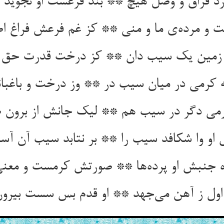
د فراق و وصل هیچ ** بند فرعست او نجوید 
 و مرده‌ی ما و منی ** کز غم فرعش فراغ ا
و زمین یک سیب دان ** کز درخت قدرت حق 
 کرمی در میان سیب در ** وز درخت و باغبان
می دگر در سیب هم ** لیک جانش از برون 
او وا شکافد سیب را ** بر نتابد سیب آن آسی
ه جنبش او پرده‌ها ** صورتش کرمست و معنی
ول ز آهن می‌جهد ** او قدم بس سست بیرون