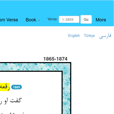
om Verse
Book
More
Verse:
Go
فارسی
Türkçe
English
1865-1874
رقعه
1865
گفت او ر