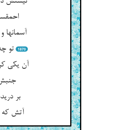
نیستش در
احمقست
آسمانها 
تو چه
1870
آن یکی کر
جنبش 
بر درید
آتش که ا