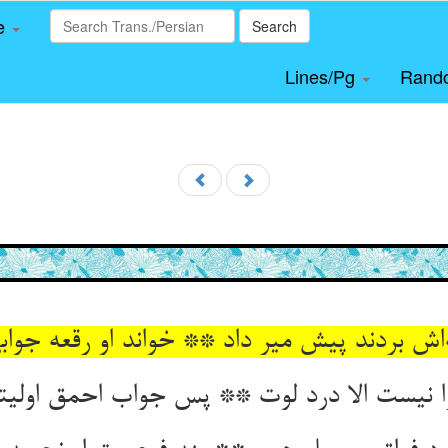
le
Search
Lines/Pg
Rand
‌اش بردند پیش میر داد ** خواند او رقعه جوابی
ا نیست الا درد لوت ** پس جواب احمق اولی