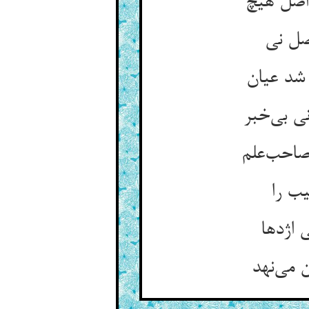
اصل هیچ
صل نی
شد عیان
ی بی‌خبر
صاحب‌علم
ب را
 اژدها
 می‌نهد