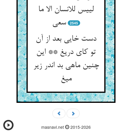
لییس للانسان الا ما
سعی
2545
دست خایی بعد از آن
تو کای دریغ ** این
چنین ماهی بد اندر زیر
میغ
masnavi.net
2015-2026