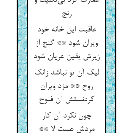
عمارت کرد بی‌تکلیف و
رنج
عاقبت این خانه خود
ویران شود ** گنج از
زیرش یقین عریان شود
لیک آن تو نباشد زانک
روح ** مزد ویران
کردنستش آن فتوح
چون نکرد آن کار
مزدش هست لا **