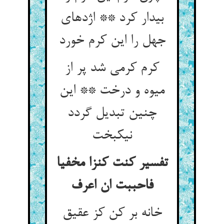
بیدار کرد ** اژدهای
جهل را این کرم خورد
کرم کرمی شد پر از
میوه و درخت ** این
چنین تبدیل گردد
نیکبخت
تفسیر کنت کنزا مخفیا
فاحببت ان اعرف
خانه بر کن کز عقیق