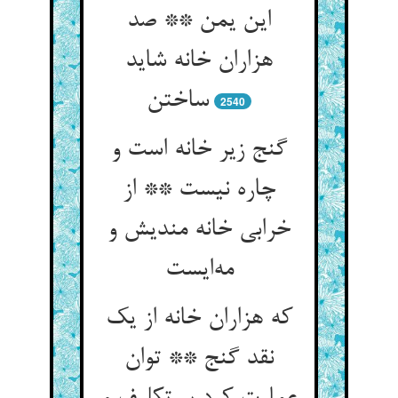
این یمن ** صد
هزاران خانه شاید
ساختن
2540
گنج زیر خانه است و
چاره نیست ** از
خرابی خانه مندیش و
مه‌ایست
که هزاران خانه از یک
نقد گنج ** توان