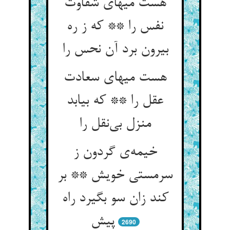
هست میهای شقاوت
نفس را ** که ز ره
بیرون برد آن نحس را
هست میهای سعادت
عقل را ** که بیابد
منزل بی‌نقل را
خیمه‌ی گردون ز
سرمستی خویش ** بر
کند زان سو بگیرد راه
پیش
2690