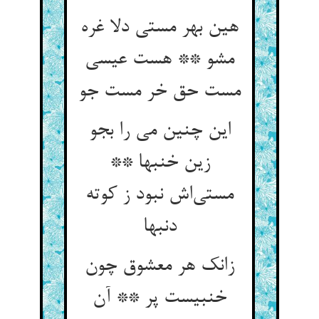
هین بهر مستی دلا غره
مشو ** هست عیسی
مست حق خر مست جو
این چنین می را بجو
زین خنبها **
مستی‌اش نبود ز کوته
دنبها
زانک هر معشوق چون
خنبیست پر ** آن