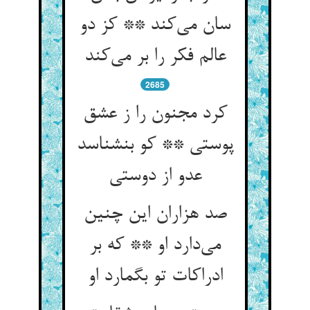
سان می‌کند ** کز دو
عالم فکر را بر می‌کند
2685
کرد مجنون را ز عشق
پوستی ** کو بنشناسد
عدو از دوستی
صد هزاران این چنین
می‌دارد او ** که بر
ادراکات تو بگمارد او