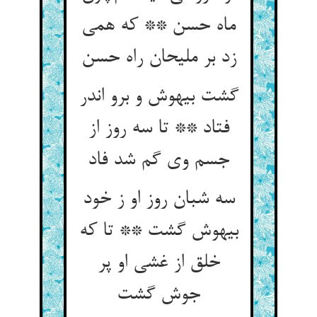
ماه حسن ** که همی
زد بر ملیحان راه حسن
گشت بیهوش و برو اندر
فتاد ** تا سه روز از
جسم وی گم شد فاد
سه شبان روز او ز خود
بیهوش گشت ** تا که
خلق از غشی او پر
جوش گشت