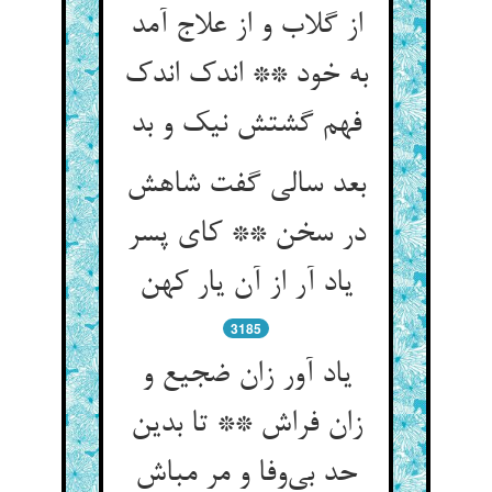
از گلاب و از علاج آمد
به خود ** اندک اندک
فهم گشتش نیک و بد
بعد سالی گفت شاهش
در سخن ** کای پسر
یاد آر از آن یار کهن
3185
یاد آور زان ضجیع و
زان فراش ** تا بدین
حد بی‌وفا و مر مباش