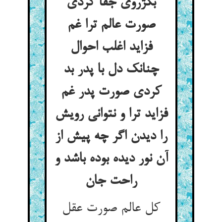
بکژروی جفا کردی
صورت عالم ترا غم
فزاید اغلب احوال
چنانک دل با پدر بد
کردی صورت پدر غم
فزاید ترا و نتوانی رویش
را دیدن اگر چه پیش از
آن نور دیده بوده باشد و
راحت جان
کل عالم صورت عقل