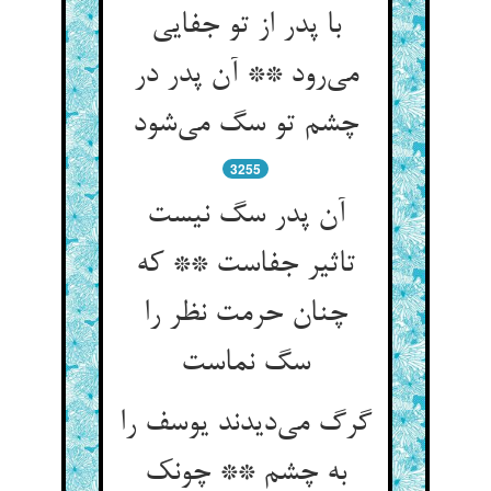
با پدر از تو جفایی
می‌رود ** آن پدر در
چشم تو سگ می‌شود
3255
آن پدر سگ نیست
تاثیر جفاست ** که
چنان حرمت نظر را
سگ نماست
گرگ می‌دیدند یوسف را
به چشم ** چونک