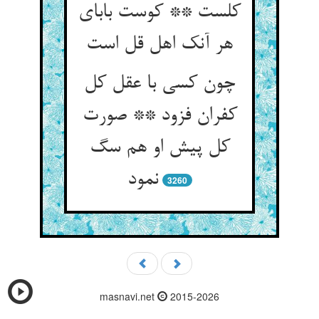
کلست ** کوست بابای
هر آنک اهل قل است
چون کسی با عقل کل
کفران فزود ** صورت
کل پیش او هم سگ
نمود
3260
masnavi.net
2015-2026