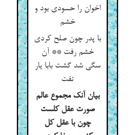
اخوان را حسودی بود و
خشم
با پدر چون صلح کردی
خشم رفت ** آن
سگی شد گشت بابا یار
تفت
بیان آنک مجموع عالم
صورت عقل کلست
چون با عقل کل