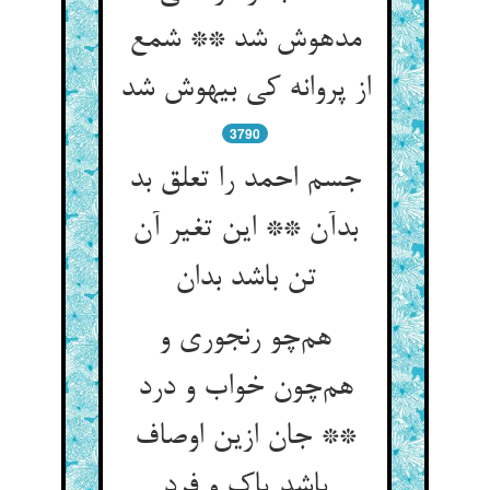
مدهوش شد ** شمع
از پروانه کی بیهوش شد
3790
جسم احمد را تعلق بد
بدآن ** این تغیر آن
تن باشد بدان
هم‌چو رنجوری و
هم‌چون خواب و درد
** جان ازین اوصاف
باشد پاک و فرد