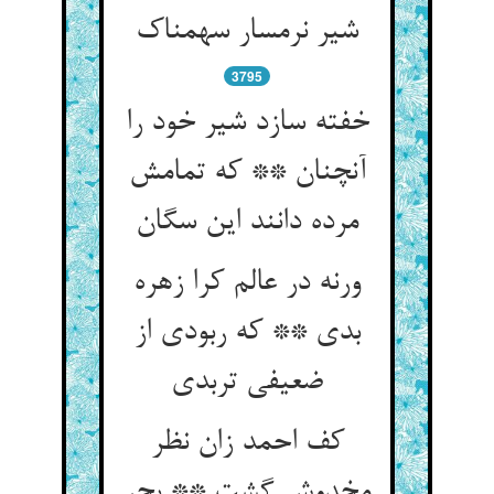
شیر نرمسار سهمناک
3795
خفته سازد شیر خود را
آنچنان ** که تمامش
مرده دانند این سگان
ورنه در عالم کرا زهره
بدی ** که ربودی از
ضعیفی تربدی
کف احمد زان نظر
مخدوش گشت ** بحر