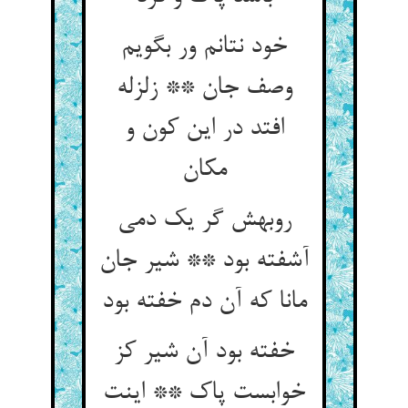
خود نتانم ور بگويم
وصف جان ** زلزله
افتد در اين كون و
مكان
روبهش گر یک دمی
آشفته بود ** شیر جان
مانا که آن دم خفته بود
خفته بود آن شیر کز
خوابست پاک ** اینت