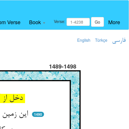
om Verse
Book
More
Verse:
Go
فارسی
Türkçe
English
1489-1498
دخل از آنجا آمدستش لاجرم ** هم در آنجا می‌کند داد و کرم
این زمین و سختیان پرده‌ست و بس ** اصل روزی از خدا دان هر نفس
1490