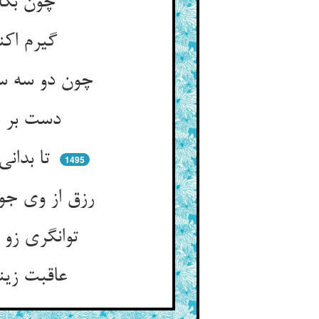
چون بکاری در زمین اصل کار ** تا بروید هر یکی را صد هزار
گیرم اکنون تخم را گر کاشتی ** در زمینی که سبب پنداشتی
چون دو سه سال آن نروید چون کنی ** جز که در لابه و دعا کف در زنی
دست بر سر می‌زنی پیش اله ** دست و سر بر دادن رزقش گواه
تا بدانی اصل اصل رزق اوست ** تا همو را جوید آنک رزق‌جوست
1495
رزق از وی جو مجو از زید و عمرو ** مستی از وی جو مجو از بنگ و خمر
توانگری زو خو نه از گنج و مال ** نصرت از وی خواه نه از عم و خال
عاقبت زینها بخواهی ماندن ** هین کرا خواهی در آن دم خواندن