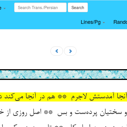
le
Search
Lines/Pg
Rand